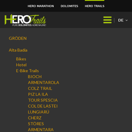
HERO MARATHON
DOLOMITES
HERO TRAILS
Direkt
zum
DE
Inhalt
|
Navigation
Direkt
GRÖDEN
zur
Navigation
Alta Badia
Bikes
Hotel
E-Bike Trails
BIOCH
ARMENTAROLA
COLZ TRAIL
PIZ LA ILA
TOUR SPESCIA
COL DE LASTEI
LUNGIARÜ
CHERZ
STÖRES
ARMENTARA