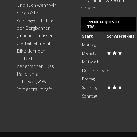
bergauf und 3.350 hm
Und auch wenn wir
bergab
die größten
Anstiege mit Hilfe
PRENOTA QUESTO
TRAIL
der Bergbahnen
„machen“, müssen
Start
Schwierigkeit
die Teilnehmer ihr
Montag
--
Bike dennoch
Dienstag
perfekt
Mittwoch
--
beherrschen. Das
Donnerstag
--
Panorama
Freitag
--
unterwegs? Wie
Samstag
immer traumhaft!
Sonntag
--