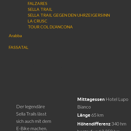
FALZARES
SELLA TRAIL
SELLA TRAIL GEGEN DEN UHRZEIGERSINN
LA CRUSC
TOUR COL DL'ANCONA
Arabba
FASSATAL
SELLA TRAIL
Hotel Lupo
Mittagessen
Der legendäre
Bianco
Sella Trails lässt
65 km
Länge
sich auch mit dem
340 hm
Höhendifferenz
E-Bike machen.