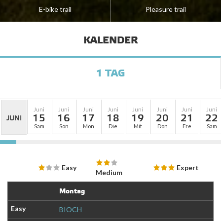
E-bike trail
Pleasure trail
KALENDER
1 TAG
Juni
Juni
Juni
Juni
Juni
Juni
Juni
Juni
15
16
17
18
19
20
21
22
JUNI
Sam
Son
Mon
Die
Mit
Don
Fre
Sam
Easy
Expert
Medium
Montag
BIOCH