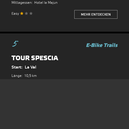
Mittagessen:
Hotel la Majun
Easy
MEHR ENTDECKEN
5
TOUR SPESCIA
Start:
La Val
Länge:
10,5 km
Höhendifferenz:
450 hm
Mittagessen:
Hotel Pider
Easy
MEHR ENTDECKEN
6