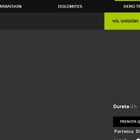
MARATHON
DOLOMITES
HERO T
VAL GARDENA
 driving skills course
3 h
Durata
PRENOTA Q
Partenza
Di
Lunedì