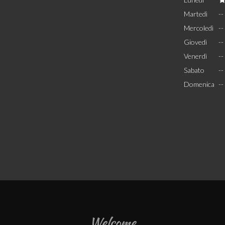
Martedì
--
Mercoledì
--
Giovedì
--
Venerdì
--
Sabato
--
Domenica
--
Welcome