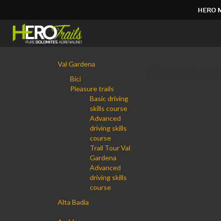
HERO 
Salta
ai
contenuti.
|
Navigazione
Salta
Val Gardena
Advanced
alla
Bici
navigazione
Pleasure trails
Basic driving
skills course
Advanced
driving skills
course
Trail Tour Val
Gardena
Advanced
driving skills
course
Alta Badia