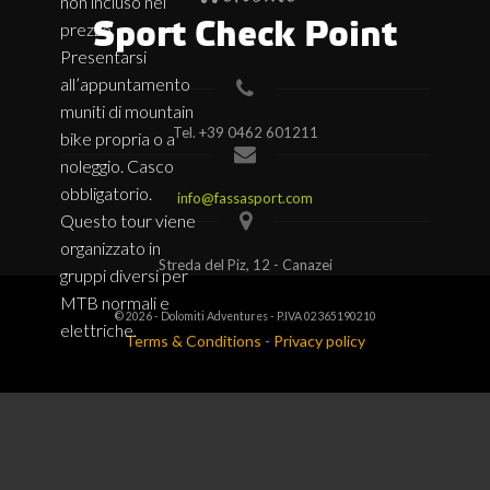
non incluso nel
Sport Check Point
prezzo.
Presentarsi
all’appuntamento
muniti di mountain
Tel.
+39 0462 601211
bike propria o a
noleggio. Casco
obbligatorio.
info@fassasport.com
Questo tour viene
organizzato in
Streda del Piz, 12 - Canazei
gruppi diversi per
MTB normali e
© 2026 - Dolomiti Adventures - P.IVA 02365190210
elettriche.
Terms & Conditions
-
Privacy policy