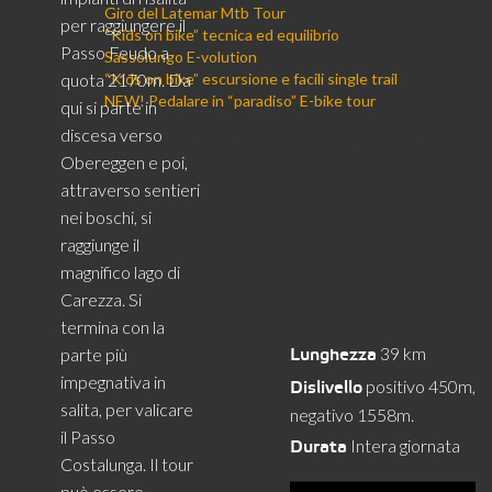
Giro del Latemar Mtb Tour
per raggiungere il
“Kids on bike” tecnica ed equilibrio
Passo Feudo a
Sassolungo E-volution
quota 2170m. Da
“Kids on bike” escursione e facili single trail
NEW! Pedalare in “paradiso” E-bike tour
qui si parte in
discesa verso
Giro del Latemar Mtb
Obereggen e poi,
Tour
attraverso sentieri
nei boschi, si
raggiunge il
magnifico lago di
Carezza. Si
termina con la
39 km
parte più
Lunghezza
impegnativa in
positivo 450m,
Dislivello
salita, per valicare
negativo 1558m.
il Passo
Intera giornata
Durata
Costalunga. Il tour
può essere