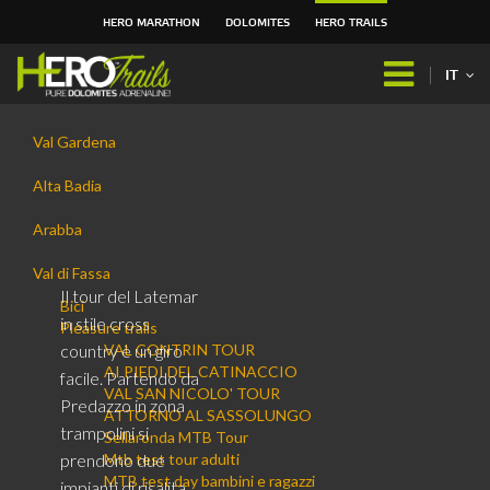
HERO MARATHON
DOLOMITES
HERO TRAILS
Salta
ai
IT
contenuti.
|
Navigazione
Salta
Val Gardena
alla
navigazione
Alta Badia
Arabba
Val di Fassa
Il tour del Latemar
Bici
in stile cross
Pleasure trails
country è un giro
VAL CONTRIN TOUR
AI PIEDI DEL CATINACCIO
facile. Partendo da
VAL SAN NICOLO' TOUR
Predazzo in zona
ATTORNO AL SASSOLUNGO
trampolini si
Sellaronda MTB Tour
prendono due
Mtb test tour adulti
MTB test day bambini e ragazzi
impianti di risalita