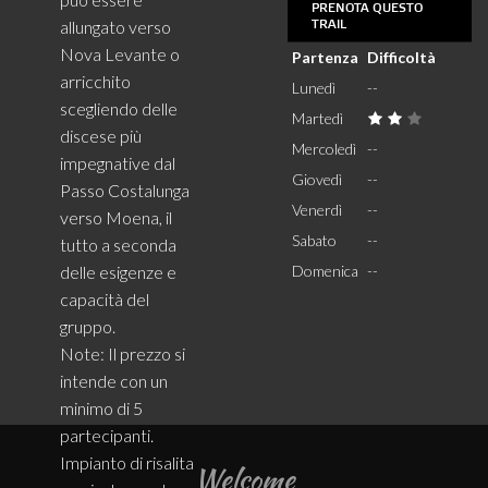
PRENOTA QUESTO
allungato verso
TRAIL
Nova Levante o
Partenza
Difficoltà
arricchito
Lunedì
--
scegliendo delle
Martedì
discese più
Mercoledì
--
impegnative dal
Giovedì
--
Passo Costalunga
Venerdì
--
verso Moena, il
Sabato
--
tutto a seconda
Domenica
--
delle esigenze e
capacità del
gruppo.
Note: Il prezzo si
intende con un
minimo di 5
partecipanti.
Impianto di risalita
Welcome