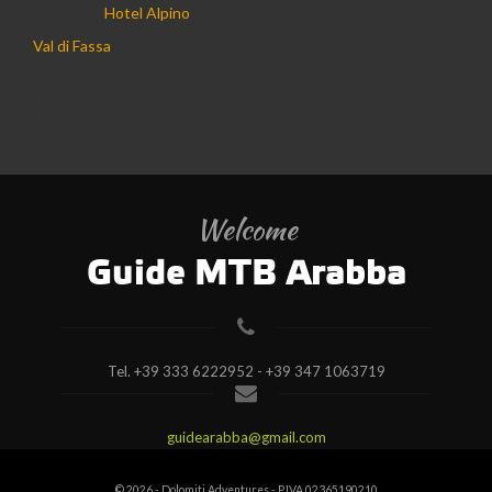
Hotel Alpino
Val di Fassa
Hotel Al Forte
Welcome
Guide MTB Arabba
Tel.
+39 333 6222952 - +39 347 1063719
guidearabba@gmail.com
© 2026 - Dolomiti Adventures - P.IVA 02365190210