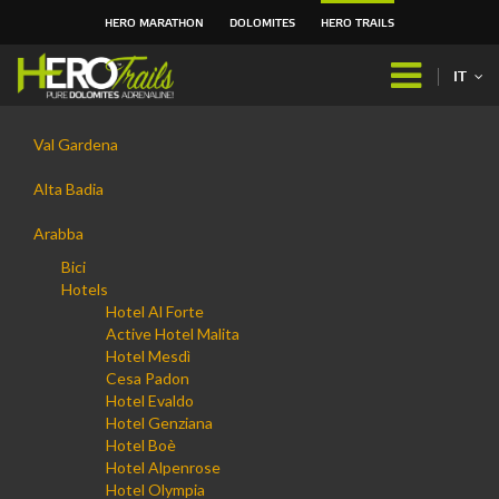
HERO MARATHON
DOLOMITES
HERO TRAILS
Salta
ai
IT
contenuti.
|
Navigazione
Salta
Val Gardena
alla
navigazione
Alta Badia
Arabba
Bici
Hotels
Hotel Al Forte
Active Hotel Malita
Hotel Mesdì
Cesa Padon
Hotel Evaldo
Hotel Genziana
Hotel Boè
Hotel Alpenrose
Hotel Olympia