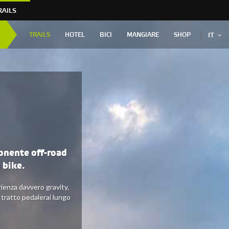
RAILS
TRAILS
HOTEL
BICI
MANGIARE
SHOP
IT
ponente off-road
 bike.
erienza davvero gravity,
o tratto pedalerai lungo
.