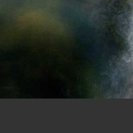
Single trails
È il desiderio di pedalare nella n
sensazione di ebbrezza unica e fa