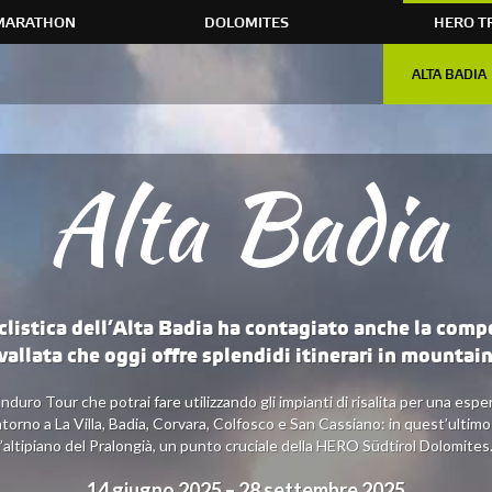
MARATHON
DOLOMITES
HERO T
ALTA BADIA
Alta Badia
clistica dell’Alta Badia ha contagiato anche la com
 vallata che oggi offre splendidi itinerari in mountain
 Enduro Tour che potrai fare utilizzando gli impianti di risalita per una esp
ntorno a La Villa, Badia, Corvara, Colfosco e San Cassiano: in quest’ultim
l’altipiano del Pralongià, un punto cruciale della HERO Südtirol Dolomites
14 giugno 2025 – 28 settembre 2025