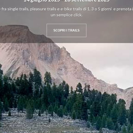
fra single trails, pleasure trails e e-bike trails di 1, 3 o 5 giorni e prenota 
un semplice click.
SCOPRI I TRAILS