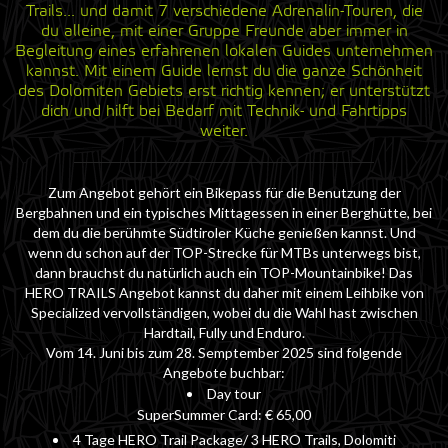
Trails... und damit 7 verschiedene Adrenalin-Touren, die
du alleine, mit einer Gruppe Freunde aber immer in
Begleitung eines erfahrenen lokalen Guides unternehmen
kannst. Mit einem Guide lernst du die ganze Schönheit
des Dolomiten Gebiets erst richtig kennen; er unterstützt
dich und hilft bei Bedarf mit Technik- und Fahrtipps
weiter.
Zum Angebot gehört ein Bikepass für die Benutzung der
Bergbahnen und ein typisches Mittagessen in einer Berghütte, bei
dem du die berühmte Südtiroler Küche genießen kannst. Und
wenn du schon auf der TOP-Strecke für MTBs unterwegs bist,
dann brauchst du natürlich auch ein TOP-Mountainbike! Das
HERO TRAILS Angebot kannst du daher mit einem Leihbike von
Specialized vervollständigen, wobei du die Wahl hast zwischen
Hardtail, Fully und Enduro.
Vom 14. Juni bis zum 28. Semptember 2025 sind folgende
Angebote buchbar:
Day tour
SuperSummer Card: € 65,00
4 Tage HERO Trail Package/ 3 HERO Trails, Dolomiti