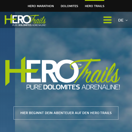
HERO MARATHON
DOLOMITES
HERO TRAILS
Direkt
zum
DE
Inhalt
|
Direkt
zur
Navigation
HIER BEGINNT DEIN ABENTEUER AUF DEN HERO TRAILS