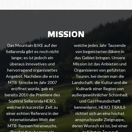
MISSION
Das Mountain BIKE auf der
welche jedes Jahr Tausende
Sellaronda gibt es noch nicht
von begeisterten Bikern in
lange; es ist jedoch ein
das Gebiet bringen. Unsere
überaus innovatives und
Mission ist das Anbieten und
hervorragend organisiertes
Organisieren von geführten
Angebot. Nachdem die erste
Touren, bei denen man die
MTB-Strecke im Jahr 2007
Landschaft, die Kultur und die
eröffnet wurde, gab es
Kulinarik einer Region von
bereits 2010 die Premiere des
außergewöhnlicher Schönheit
Südtirol Sellaronda HERO,
und Gastfreundschaft
welcher in kürzester Zeit zu
kennenlernt. HERO TRAILS
einer echten Referenz in der
richtet sich an eine höchst
internationalen Welt der
anspruchsvolle Zielgruppe,
MTB-Rennen heranwuchs.
deren Wunsch es ist, bei einer
Parallel dazu begann ein
geführten Tour auf