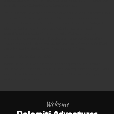
aufgestiegen. Auf dem MTB-Sattel erlebst du hier auf Hunderten
von Kilometern Schönheit und Emotionen pur.
Im Tal starten 27 verschiedene Strecken für jeden Geschmack und
führen auf Entdeckungsreise zur Marmolada, in die prickelnd-
frische Luft der Seiser Alm oder zum aussichtsreichen Sellajoch
gleich unterhalb des Langkofels. Natürlich gehören auch
gemütliche Berghütten für genussvolle Mittagspausen zum
Angebot. Und wenn du ein Bike der allerneuesten Generation
testen möchtest – dann hast du bei unseren Leihrädern die Qual
der Wahl aus Hardtails, Fullys, Enduros und E-Bikes.
14. Juni – 28. September 2025
Wähle deine Tour von einem halben oder ganzen Tag (private
Touren oder Gruppetouren) aus unserem Angebot an Single Trails
und E-Bike-Trails aus. Auch deinen Aufenthalt kannst du ganz
einfach online buchen.
Welcome