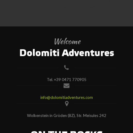
Rucksack auf die Schultern, Füße auf die Pedale – und los geht’s
auf Entdeckungsreise durch die grandiose Bergwelt des UNESCO
Welterbes.
Welcome
Dolomiti Adventures
Tel.
+39 0471 770905
info@dolomitiadventures.com
Wolkenstein in Gröden (BZ), Str. Meisules 242