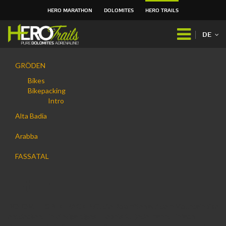
HERO MARATHON
DOLOMITES
HERO TRAILS
Direkt
zum
DE
Inhalt
|
Navigation
Direkt
GRÖDEN
zur
Bikes
Navigation
Bikepacking
Intro
Alta Badia
Arabba
FASSATAL
Intro
DOLOMITES BIKEPACKING: die Dolomiten auf dem Mountainbike
entdecken. Ein einzigartiges Erlebnis für jedermann. Einfach