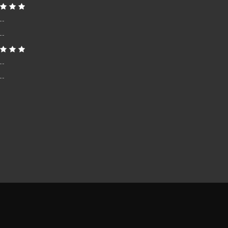
--
--
--
--