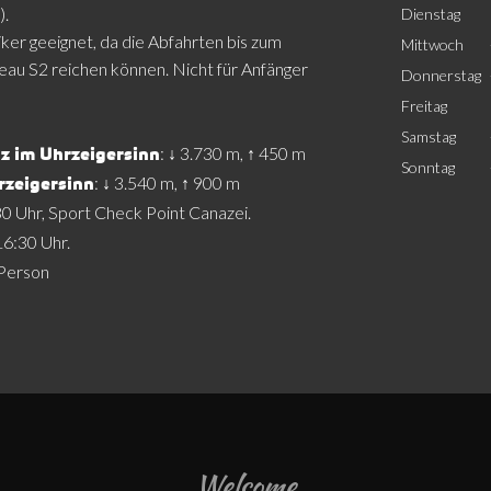
).
Dienstag
ker geeignet, da die Abfahrten bis zum
Mittwoch
eau S2 reichen können. Nicht für Anfänger
Donnerstag
Freitag
Samstag
: ↓ 3.730 m, ↑ 450 m
z im Uhrzeigersinn
Sonntag
: ↓ 3.540 m, ↑ 900 m
rzeigersinn
30 Uhr, Sport Check Point Canazei.
 16:30 Uhr.
 Person
Welcome