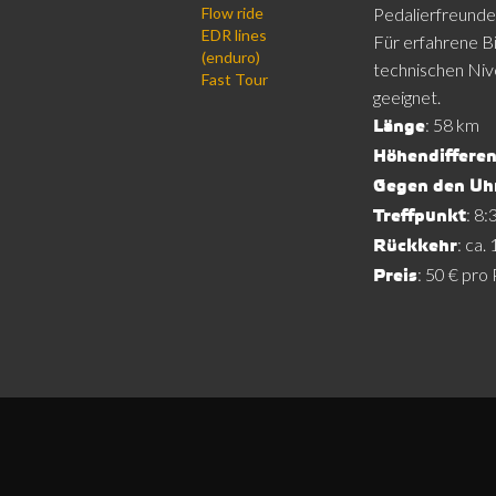
Flow ride
Pedalierfreunde
EDR lines
Für erfahrene Bi
(enduro)
technischen Niv
Fast Tour
geeignet.
: 58 km
Länge
Höhendifferen
Gegen den Uh
: 8:
Treffpunkt
: ca.
Rückkehr
: 50 € pro
Preis