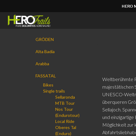
HERO 
Direkt
zum
Inhalt
|
Navigation
Direkt
GRÖDEN
Sellaro
zur
Navigation
Alta Badia
Arabba
FASSATAL
Weltberühmte P
Bikes
majestätischen 
Single trails
UNESCO-Weltnat
Sellaronda
überqueren Gröd
MTB Tour
Nos Tour
Sellajoch. Span
(Endurotour)
und einzigartig
Local Ride
Möglichkeit zur 
Oberes Tal
Abfahrtsliebhabe
(Enduro)