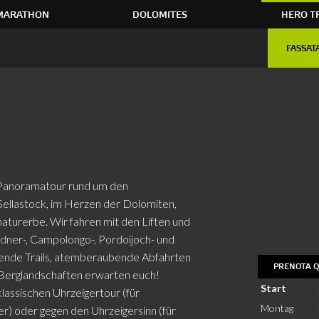
MARATHON
DOLOMITES
HERO T
FASSAT
nda MTB Tour
anoramatour rund um den
Sellastock, im Herzen der Dolomiten,
urerbe. Wir fahren mit den Liften und
ner-, Campolongo-, Pordoijoch- und
nende Trails, atemberaubende Abfahrten
PRENOTA Q
e Berglandschaften erwarten euch!
Start
klassischen Uhrzeigertour (für
Montag
r) oder gegen den Uhrzeigersinn (für