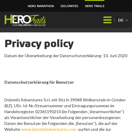
HERO MARATHON
DOLOMITES
HERO TRAILS
Direkt
zum
DE
Inhalt
|
Direkt
Privacy policy
zur
Navigation
Datum der Überarbeitung der Datenschutzerklärung: 10. Juni 2020
Datenschutzerklärung für Benutzer
Dolomiti Adventures S.r.l. mit Sitz in 39048 Wolkenstein in Gröden
(BZ), USt.-Id.-Nr./Steuernummer und Eintragungsnummer im
Handelsregister 02365190210 (im Folgenden „Verantwortlicher“)
als Verantwortlicher der Verarbeitung der personenbezogenen
Daten der Benutzer (im Folgenden die „Benutzer“), die auf der
Website
www.dolomitiadventures.com
surfen und die zur