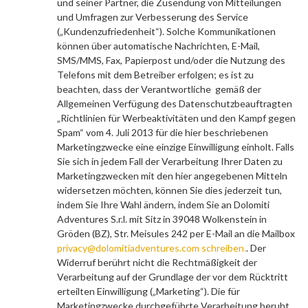
und seiner Partner, die Zusendung von Mitteilungen
und Umfragen zur Verbesserung des Service
(„Kundenzufriedenheit“
). Solche Kommunikationen
können über automatische Nachrichten, E-Mail,
SMS/MMS, Fax, Papierpost und/oder die Nutzung des
Telefons mit dem Betreiber erfolgen; es ist zu
beachten, dass der Verantwortliche gemäß der
Allgemeinen Verfügung des Datenschutzbeauftragten
„Richtlinien für Werbeaktivitäten und den Kampf gegen
Spam“ vom 4. Juli 2013 für die hier beschriebenen
Marketingzwecke eine einzige Einwilligung einholt. Falls
Sie sich in jedem Fall der Verarbeitung Ihrer Daten zu
Marketingzwecken mit den hier angegebenen Mitteln
widersetzen möchten, können Sie dies jederzeit tun,
indem Sie Ihre Wahl ändern, indem Sie an Dolomiti
Adventures S.r.l. mit Sitz in 39048 Wolkenstein in
Gröden (BZ), Str. Meisules 242 per E-Mail an die Mailbox
privacy@dolomitiadventures.com schreiben.
. Der
Widerruf berührt nicht die Rechtmäßigkeit der
Verarbeitung auf der Grundlage der vor dem Rücktritt
erteilten Einwilligung („Marketing“). Die für
Marketingzwecke durchgeführte Verarbeitung beruht