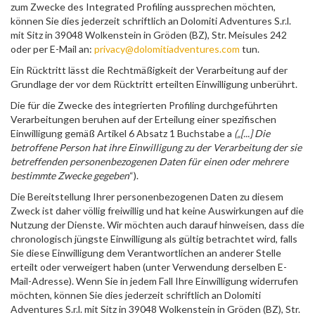
zum Zwecke des Integrated Profiling aussprechen möchten,
können Sie dies jederzeit schriftlich an Dolomiti Adventures S.r.l.
mit Sitz in 39048 Wolkenstein in Gröden (BZ), Str. Meisules 242
oder per E-Mail an:
privacy@dolomitiadventures.com
tun.
Ein Rücktritt lässt die Rechtmäßigkeit der Verarbeitung auf der
Grundlage der vor dem Rücktritt erteilten Einwilligung unberührt.
Die für die Zwecke des integrierten Profiling durchgeführten
Verarbeitungen beruhen auf der Erteilung einer spezifischen
Einwilligung gemäß Artikel 6 Absatz 1 Buchstabe a
(„[...] Die
betroffene Person hat ihre Einwilligung zu der Verarbeitung der sie
betreffenden personenbezogenen Daten für einen oder mehrere
bestimmte Zwecke gegeben
“).
Die Bereitstellung Ihrer personenbezogenen Daten zu diesem
Zweck ist daher völlig freiwillig und hat keine Auswirkungen auf die
Nutzung der Dienste. Wir möchten auch darauf hinweisen, dass die
chronologisch jüngste Einwilligung als gültig betrachtet wird, falls
Sie diese Einwilligung dem Verantwortlichen an anderer Stelle
erteilt oder verweigert haben (unter Verwendung derselben E-
Mail-Adresse). Wenn Sie in jedem Fall Ihre Einwilligung widerrufen
möchten, können Sie dies jederzeit schriftlich an Dolomiti
Adventures S.r.l. mit Sitz in 39048 Wolkenstein in Gröden (BZ), Str.