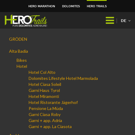
HERO MARATHON
DOLOMITES
HERO TRAILS
Direkt
zum
DE
Inhalt
|
Navigation
Direkt
GRÖDEN
zur
Navigation
Alta Badia
Bikes
Hotel
Hotel Col Alto
Dolomites Lifestyle Hotel Marmolada
Hotel Ciasa Soleil
Garni Haus Tyrol
Hotel Miramonti
Hotel Ristorante Jägerhof
Pensione La Müda
Garni Ciasa Roby
Garni + app. Adria
Garni + app. La Ciasota