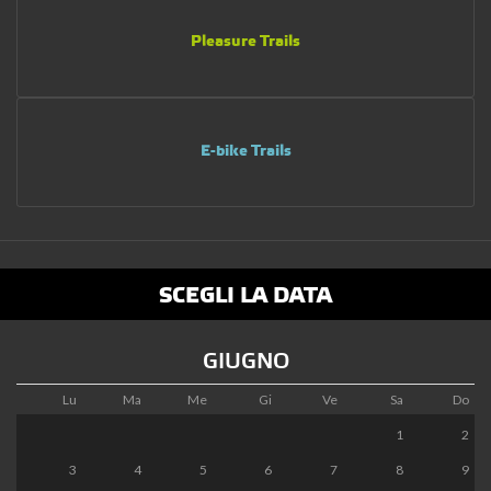
Pleasure Trails
E-bike Trails
SCEGLI LA DATA
GIUGNO
Lu
Ma
Me
Gi
Ve
Sa
Do
1
2
3
4
5
6
7
8
9