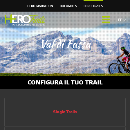
HERO MARATHON
DOLOMITES
HERO TRAILS
Salta
ai
IT
contenuti.
|
Salta
Val di Fassa
alla
navigazione
CONFIGURA IL TUO TRAIL
Single Trails