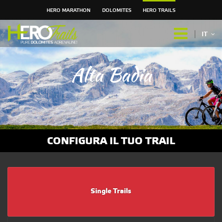
HERO MARATHON
DOLOMITES
HERO TRAILS
Salta
ai
IT
contenuti.
|
Salta
Alta Badia
alla
navigazione
CONFIGURA IL TUO TRAIL
Single Trails