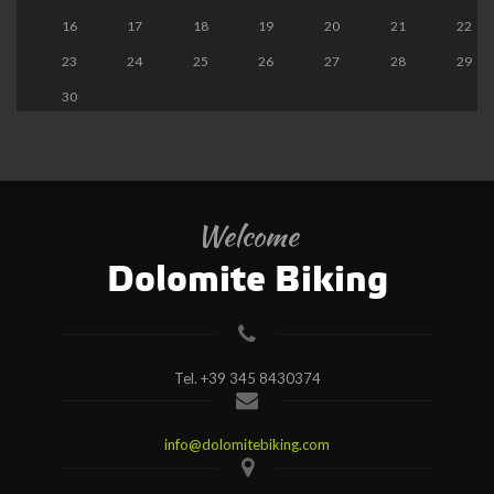
16
17
18
19
20
21
22
23
24
25
26
27
28
29
30
Welcome
Dolomite Biking
Tel.
+39 345 8430374
info@dolomitebiking.com