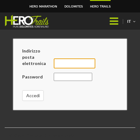
HERO MARATHON
DOLOMITES
HERO TRAILS
Salta
ai
IT
contenuti.
|
Salta
alla
Indirizzo
navigazione
posta
elettronica
Password
Hai dimenticato la tua password?